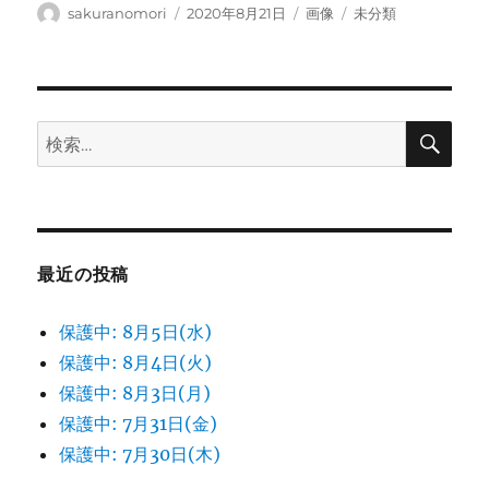
投
投
フ
カ
sakuranomori
2020年8月21日
画像
未分類
稿
稿
ォ
テ
者
日:
ー
ゴ
マ
リ
ッ
ー
ト
検
検
索
索:
最近の投稿
保護中: 8月5日(水)
保護中: 8月4日(火)
保護中: 8月3日(月)
保護中: 7月31日(金)
保護中: 7月30日(木)