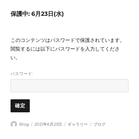
者
日:
ー
ゴ
マ
リ
保護中: 6月23日(水)
ッ
ー
ト
このコンテンツはパスワードで保護されています。
閲覧するには以下にパスワードを入力してくださ
い。
パスワード:
投
投
フ
カ
Blog
2021年6月23日
ギャラリー
ブログ
稿
稿
ォ
テ
者
日:
ー
ゴ