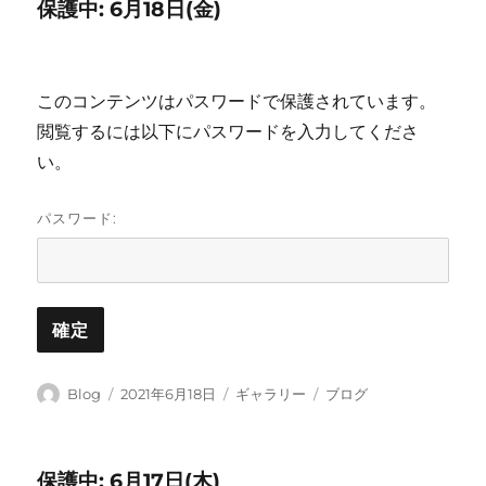
保護中: 6月18日(金)
ッ
ー
ト
このコンテンツはパスワードで保護されています。
閲覧するには以下にパスワードを入力してくださ
い。
パスワード:
投
投
フ
カ
Blog
2021年6月18日
ギャラリー
ブログ
稿
稿
ォ
テ
者
日:
ー
ゴ
マ
リ
保護中: 6月17日(木)
ッ
ー