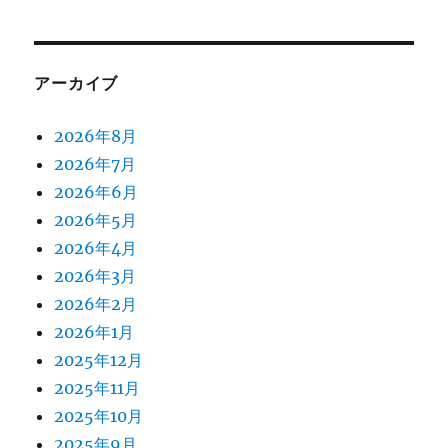
アーカイブ
2026年8月
2026年7月
2026年6月
2026年5月
2026年4月
2026年3月
2026年2月
2026年1月
2025年12月
2025年11月
2025年10月
2025年9月