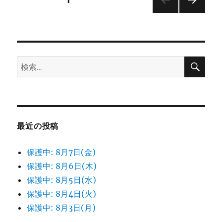
ト
次の
稿
ペー
ジ
の
検
検
ペ
索
索:
ー
ジ
最近の投稿
送
保護中: 8月7日(金)
り
保護中: 8月6日(木)
保護中: 8月5日(水)
保護中: 8月4日(火)
保護中: 8月3日(月)