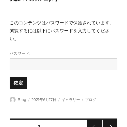
ト
このコンテンツはパスワードで保護されています。
閲覧するには以下にパスワードを入力してくださ
い。
パスワード:
投
投
フ
カ
Blog
2021年6月17日
ギャラリー
ブログ
稿
稿
ォ
テ
者
日:
ー
ゴ
マ
リ
ッ
ー
投
固定ページ
1