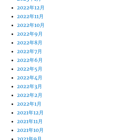
2022年12月
2022年11月
2022年10月
2022年9月
2022年8月
2022年7月
2022年6月
2022年5月
2022年4月
2022年3月
2022年2月
2022年1月
2021年12月
2021年11月
2021年10月
2021年9月