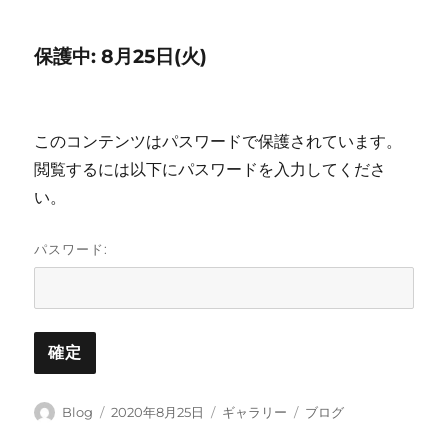
者
日:
ー
ゴ
マ
リ
保護中: 8月25日(火)
ッ
ー
ト
このコンテンツはパスワードで保護されています。
閲覧するには以下にパスワードを入力してくださ
い。
パスワード:
投
投
フ
カ
Blog
2020年8月25日
ギャラリー
ブログ
稿
稿
ォ
テ