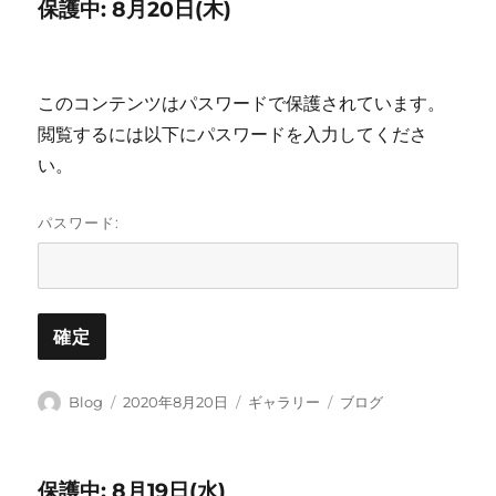
保護中: 8月20日(木)
ッ
ー
ト
このコンテンツはパスワードで保護されています。
閲覧するには以下にパスワードを入力してくださ
い。
パスワード:
投
投
フ
カ
Blog
2020年8月20日
ギャラリー
ブログ
稿
稿
ォ
テ
者
日:
ー
ゴ
マ
リ
保護中: 8月19日(水)
ッ
ー