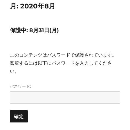
月:
2020年8月
保護中: 8月31日(月)
このコンテンツはパスワードで保護されています。
閲覧するには以下にパスワードを入力してくださ
い。
パスワード: