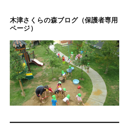
木津さくらの森ブログ（保護者専用
ページ）