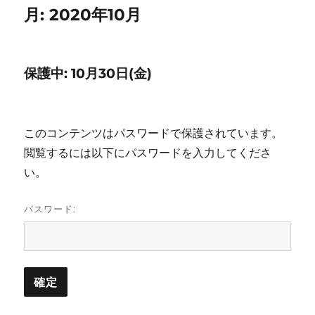
月:
2020年10月
保護中: 10月30日(金)
このコンテンツはパスワードで保護されています。
閲覧するには以下にパスワードを入力してくださ
い。
パスワード: