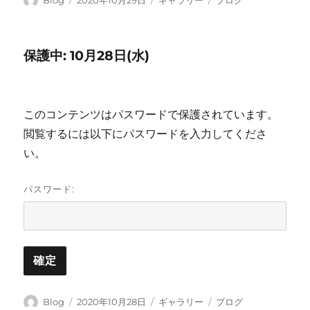
Blog
2020年10月29日
ギャラリー
ブログ
稿
稿
ォ
テ
者
日:
ー
ゴ
マ
リ
保護中: 10月28日(水)
ッ
ー
ト
このコンテンツはパスワードで保護されています。
閲覧するには以下にパスワードを入力してくださ
い。
パスワード:
投
投
フ
カ
Blog
2020年10月28日
ギャラリー
ブログ