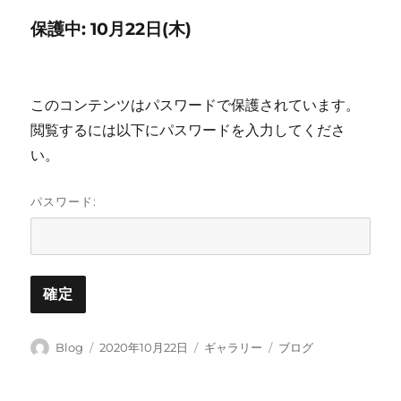
マ
リ
保護中: 10月22日(木)
ッ
ー
ト
このコンテンツはパスワードで保護されています。
閲覧するには以下にパスワードを入力してくださ
い。
パスワード:
投
投
フ
カ
Blog
2020年10月22日
ギャラリー
ブログ
稿
稿
ォ
テ
者
日:
ー
ゴ