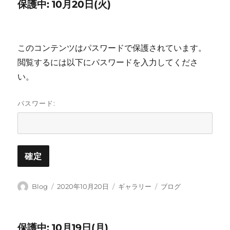
保護中: 10月20日(火)
ッ
ー
ト
このコンテンツはパスワードで保護されています。
閲覧するには以下にパスワードを入力してくださ
い。
パスワード:
投
投
フ
カ
Blog
2020年10月20日
ギャラリー
ブログ
稿
稿
ォ
テ
者
日:
ー
ゴ
マ
リ
保護中: 10月19日(月)
ッ
ー