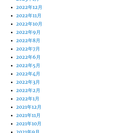
2022年12月
2022年11月
2022年10月
2022年9月
2022年8月
2022年7月
2022年6月
2022年5月
2022年4月
2022年3月
2022年2月
2022年1月
2021年12月
2021年11月
2021年10月
2021年9月