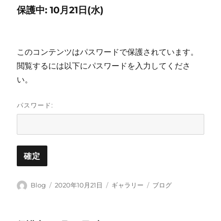
マ
リ
保護中: 10月21日(水)
ッ
ー
ト
このコンテンツはパスワードで保護されています。
閲覧するには以下にパスワードを入力してくださ
い。
パスワード:
投
投
フ
カ
Blog
2020年10月21日
ギャラリー
ブログ
稿
稿
ォ
テ
者
日:
ー
ゴ
マ
リ