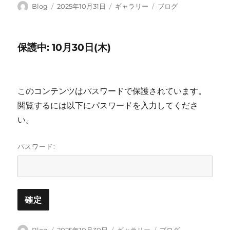
投
投
フ
カ
Blog
2025年10月31日
ギャラリー
ブログ
稿
稿
ォ
テ
者
日:
ー
ゴ
マ
リ
保護中: 10月30日(木)
ッ
ー
ト
このコンテンツはパスワードで保護されています。
閲覧するには以下にパスワードを入力してくださ
い。
パスワード:
投
投
フ
カ