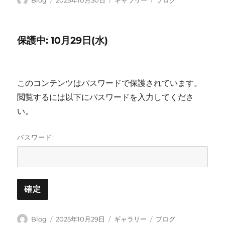
Blog
2025年10月30日
ギャラリー
ブログ
稿
稿
ォ
テ
者
日:
ー
ゴ
マ
リ
保護中: 10月29日(水)
ッ
ー
ト
このコンテンツはパスワードで保護されています。
閲覧するには以下にパスワードを入力してくださ
い。
パスワード:
投
投
フ
カ
Blog
2025年10月29日
ギャラリー
ブログ