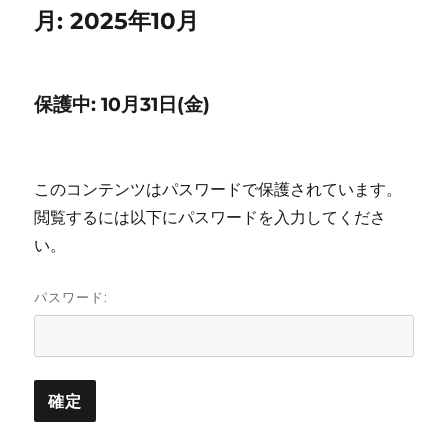
月:
2025年10月
保護中: 10月31日(金)
このコンテンツはパスワードで保護されています。
閲覧するには以下にパスワードを入力してくださ
い。
パスワード: