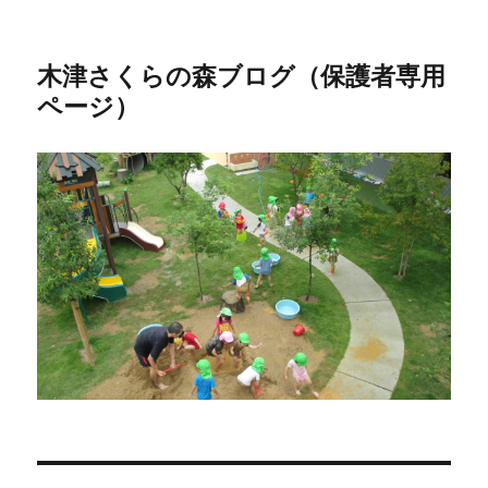
木津さくらの森ブログ（保護者専用
ページ）