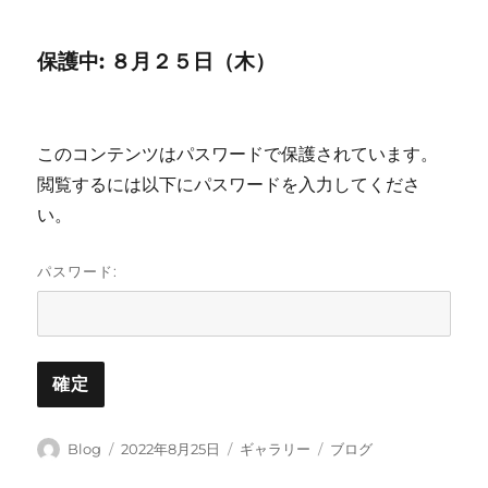
者
日:
ー
ゴ
マ
リ
保護中: ８月２５日（木）
ッ
ー
ト
このコンテンツはパスワードで保護されています。
閲覧するには以下にパスワードを入力してくださ
い。
パスワード:
投
投
フ
カ
Blog
2022年8月25日
ギャラリー
ブログ
稿
稿
ォ
テ