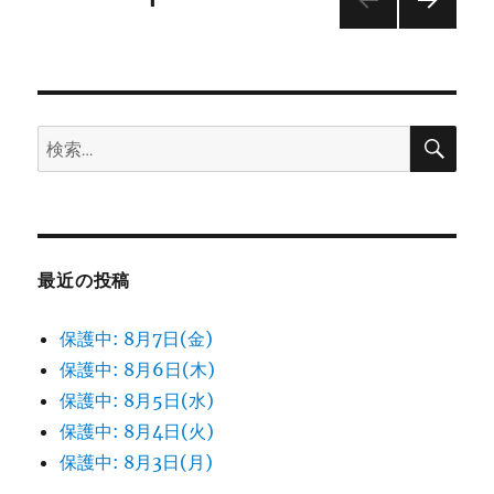
ト
次の
稿
ペー
ジ
の
検
検
ペ
索
索:
ー
ジ
最近の投稿
送
保護中: 8月7日(金)
り
保護中: 8月6日(木)
保護中: 8月5日(水)
保護中: 8月4日(火)
保護中: 8月3日(月)