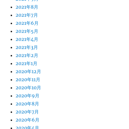
2021年8月
2021年7月
2021年6月
2021年5月
2021年4月
2021年3月
2021年2月
2021年1月
2020年12月
2020年11月
2020年10月
2020年9月
2020年8月
2020年7月
2020年6月
2020年4月