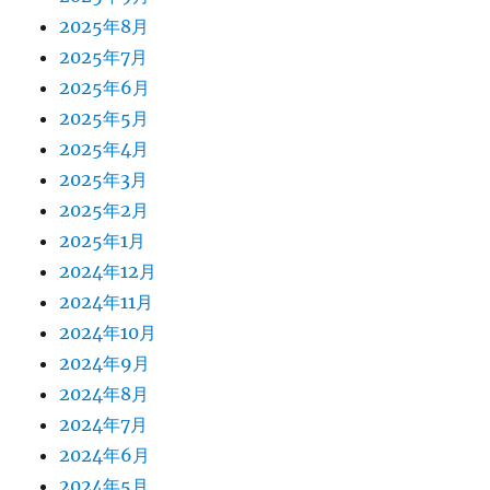
2025年8月
2025年7月
2025年6月
2025年5月
2025年4月
2025年3月
2025年2月
2025年1月
2024年12月
2024年11月
2024年10月
2024年9月
2024年8月
2024年7月
2024年6月
2024年5月