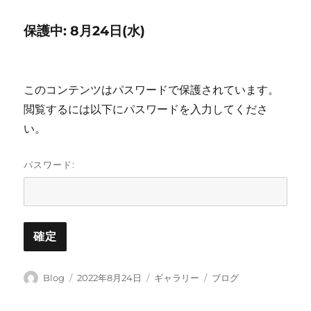
者
日:
ー
ゴ
マ
リ
保護中: 8月24日(水)
ッ
ー
ト
このコンテンツはパスワードで保護されています。
閲覧するには以下にパスワードを入力してくださ
い。
パスワード:
投
投
フ
カ
Blog
2022年8月24日
ギャラリー
ブログ
稿
稿
ォ
テ
者
日:
ー
ゴ