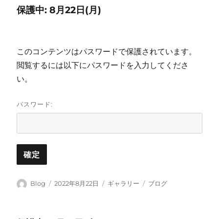
マ
リ
保護中: 8月22日(月)
ッ
ー
ト
このコンテンツはパスワードで保護されています。
閲覧するには以下にパスワードを入力してくださ
い。
パスワード:
投
投
フ
カ
Blog
2022年8月22日
ギャラリー
ブログ
稿
稿
ォ
テ
者
日:
ー
ゴ
マ
リ