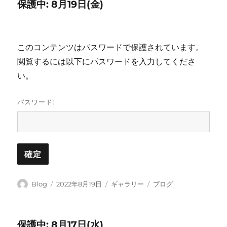
保護中: 8月19日(金)
ッ
ー
ト
このコンテンツはパスワードで保護されています。
閲覧するには以下にパスワードを入力してくださ
い。
パスワード:
投
投
フ
カ
Blog
2022年8月19日
ギャラリー
ブログ
稿
稿
ォ
テ
者
日:
ー
ゴ
マ
リ
保護中: 8月17日(水)
ッ
ー