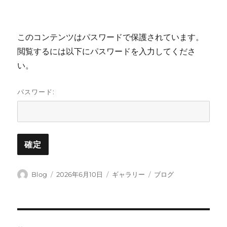
このコンテンツはパスワードで保護されています。
閲覧するには以下にパスワードを入力してくださ
い。
パスワード:
投
投
フ
カ
Blog
2026年6月10日
ギャラリー
ブログ
稿
稿
ォ
テ
者
日:
ー
ゴ
マ
リ
ッ
ー
投