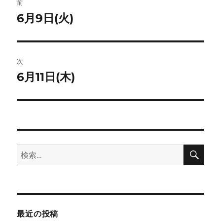
ト
前
稿
6月9日(火)
前
の
ナ
投
ビ
稿:
次
ゲ
6月11日(木)
次
の
ー
投
シ
稿:
ョ
検
検
索
ン
索:
最近の投稿