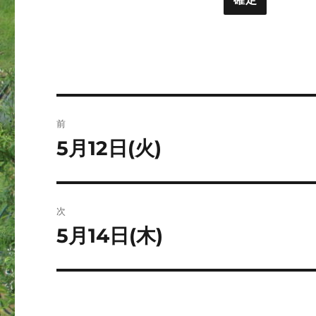
ト
ー
投
前
稿
5月12日(火)
前
の
ナ
投
ビ
稿:
次
ゲ
5月14日(木)
次
の
ー
投
シ
稿: