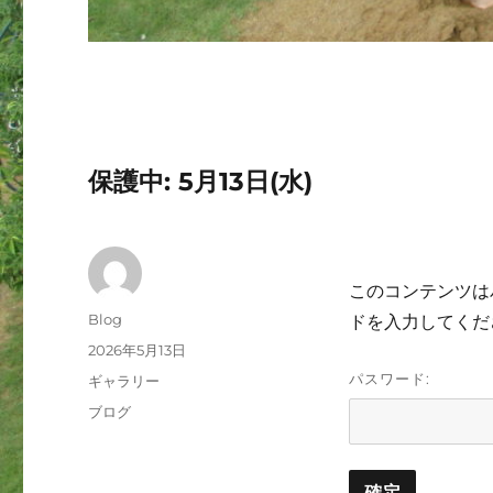
保護中: 5月13日(水)
このコンテンツは
投
Blog
ドを入力してくだ
稿
投
2026年5月13日
者
稿
パスワード:
フ
ギャラリー
日:
ォ
カ
ブログ
ー
テ
マ
ゴ
ッ
リ