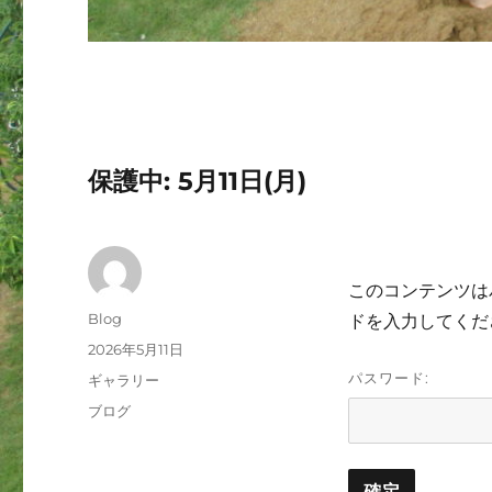
保護中: 5月11日(月)
このコンテンツは
投
Blog
ドを入力してくだ
稿
投
2026年5月11日
者
稿
パスワード:
フ
ギャラリー
日:
ォ
カ
ブログ
ー
テ
マ
ゴ
ッ
リ