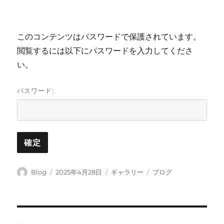
このコンテンツはパスワードで保護されています。
閲覧するには以下にパスワードを入力してくださ
い。
パスワード:
投
投
フ
カ
Blog
2025年4月28日
ギャラリー
ブログ
稿
稿
ォ
テ
者
日:
ー
ゴ
マ
リ
ッ
ー
投