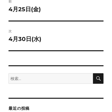
ト
前
稿
4月25日(金)
前
の
ナ
投
ビ
稿:
次
ゲ
4月30日(水)
次
の
ー
投
シ
稿:
ョ
検
検
索
ン
索:
最近の投稿