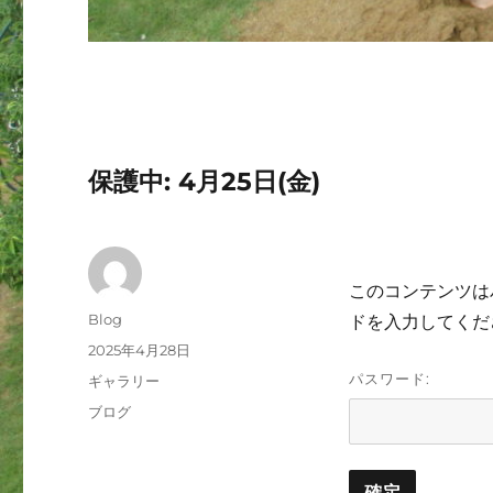
保護中: 4月25日(金)
このコンテンツは
投
Blog
ドを入力してくだ
稿
投
2025年4月28日
者
稿
パスワード:
フ
ギャラリー
日:
ォ
カ
ブログ
ー
テ
マ
ゴ
ッ
リ