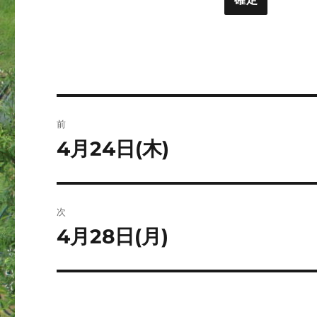
ト
ー
投
前
稿
4月24日(木)
前
の
ナ
投
ビ
稿:
次
ゲ
4月28日(月)
次
の
ー
投
シ
稿: