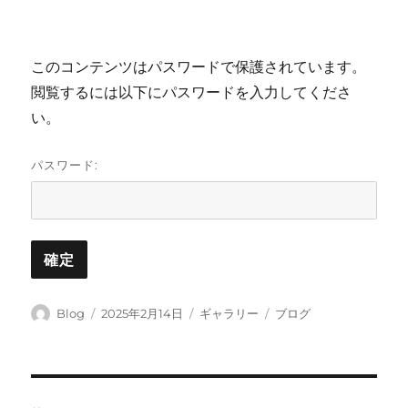
このコンテンツはパスワードで保護されています。
閲覧するには以下にパスワードを入力してくださ
い。
パスワード:
投
投
フ
カ
Blog
2025年2月14日
ギャラリー
ブログ
稿
稿
ォ
テ
者
日:
ー
ゴ
マ
リ
ッ
ー
投