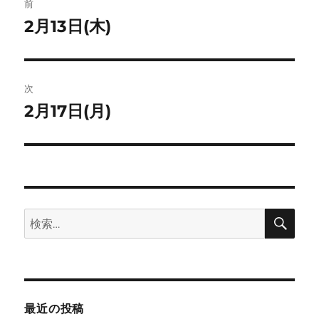
ト
前
稿
2月13日(木)
前
の
ナ
投
ビ
稿:
次
ゲ
2月17日(月)
次
の
ー
投
シ
稿:
ョ
検
検
索
ン
索:
最近の投稿