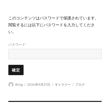
このコンテンツはパスワードで保護されています。
閲覧するには以下にパスワードを入力してくださ
い。
パスワード:
投
投
フ
カ
Blog
2024年9月27日
ギャラリー
ブログ
稿
稿
ォ
テ
者
日:
ー
ゴ
マ
リ
ッ
ー
投