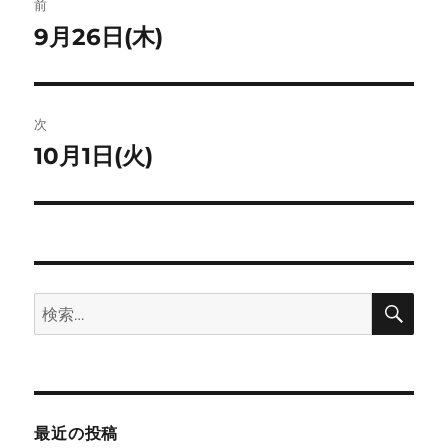
ト
前
稿
9月26日(木)
前
の
ナ
投
ビ
稿:
次
ゲ
10月1日(火)
次
の
ー
投
シ
稿:
ョ
検
検
索
ン
索:
最近の投稿