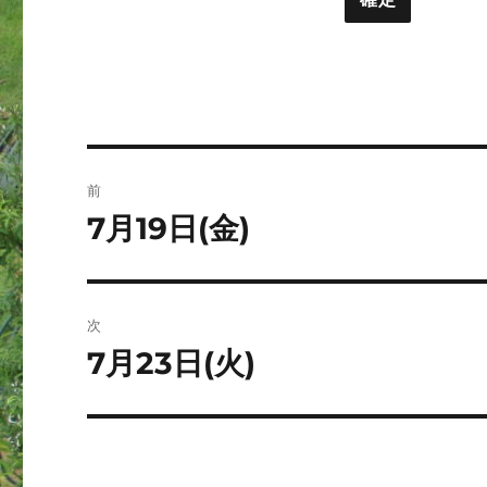
ト
ー
投
前
稿
7月19日(金)
前
の
ナ
投
ビ
稿:
次
ゲ
7月23日(火)
次
の
ー
投
シ
稿: