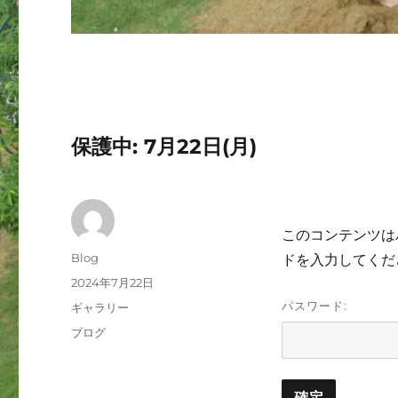
保護中: 7月22日(月)
このコンテンツは
投
Blog
ドを入力してくだ
稿
投
2024年7月22日
者
稿
パスワード:
フ
ギャラリー
日:
ォ
カ
ブログ
ー
テ
マ
ゴ
ッ
リ