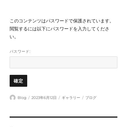
このコンテンツはパスワードで保護されています。
閲覧するには以下にパスワードを入力してくださ
い。
パスワード:
投
投
フ
カ
Blog
2023年6月12日
ギャラリー
ブログ
稿
稿
ォ
テ
者
日:
ー
ゴ
マ
リ
ッ
ー
投