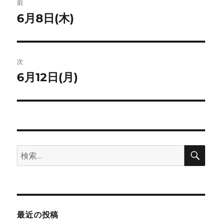
ト
前
稿
6月8日(木)
前
の
ナ
投
ビ
稿:
次
ゲ
6月12日(月)
次
の
ー
投
シ
稿:
ョ
検
検
索
ン
索:
最近の投稿