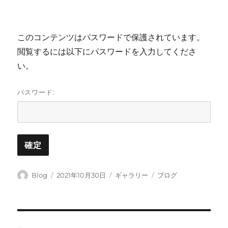
このコンテンツはパスワードで保護されています。
閲覧するには以下にパスワードを入力してくださ
い。
パスワード:
投
投
フ
カ
Blog
2021年10月30日
ギャラリー
ブログ
稿
稿
ォ
テ
者
日:
ー
ゴ
マ
リ
ッ
ー
投