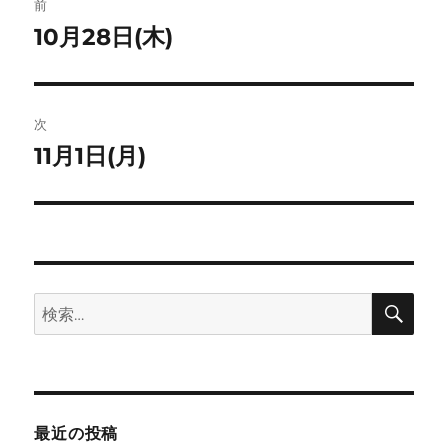
ト
前
稿
10月28日(木)
前
の
ナ
投
ビ
稿:
次
ゲ
11月1日(月)
次
の
ー
投
シ
稿:
ョ
検
検
索
ン
索:
最近の投稿