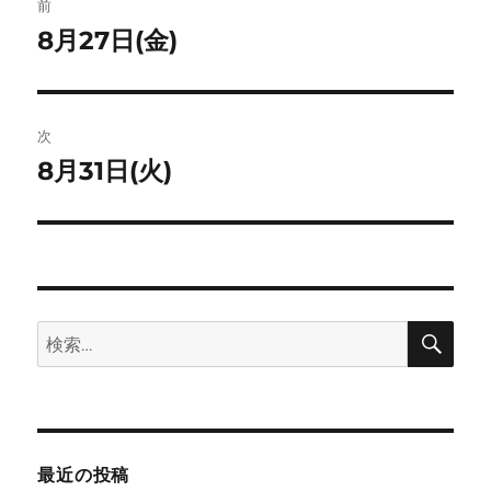
ト
前
稿
8月27日(金)
前
の
ナ
投
ビ
稿:
次
ゲ
8月31日(火)
次
の
ー
投
シ
稿:
ョ
検
検
索
ン
索:
最近の投稿