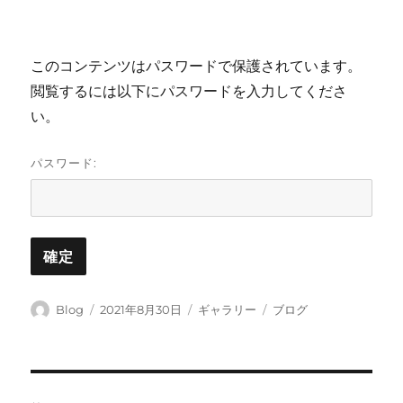
このコンテンツはパスワードで保護されています。
閲覧するには以下にパスワードを入力してくださ
い。
パスワード:
投
投
フ
カ
Blog
2021年8月30日
ギャラリー
ブログ
稿
稿
ォ
テ
者
日:
ー
ゴ
マ
リ
ッ
ー
投