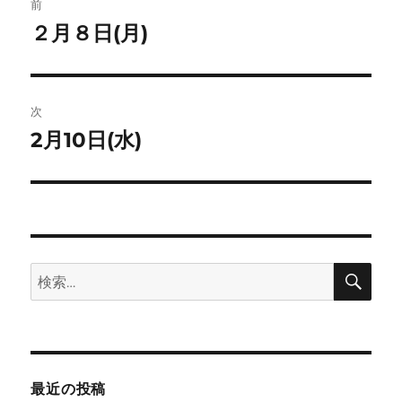
ト
前
稿
２月８日(月)
前
の
ナ
投
ビ
稿:
次
ゲ
2月10日(水)
次
の
ー
投
シ
稿:
ョ
検
検
索
ン
索:
最近の投稿