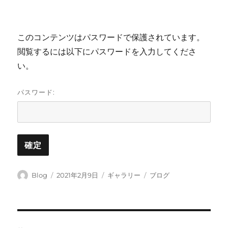
このコンテンツはパスワードで保護されています。
閲覧するには以下にパスワードを入力してくださ
い。
パスワード:
投
投
フ
カ
Blog
2021年2月9日
ギャラリー
ブログ
稿
稿
ォ
テ
者
日:
ー
ゴ
マ
リ
ッ
ー
投