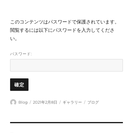
このコンテンツはパスワードで保護されています。
閲覧するには以下にパスワードを入力してくださ
い。
パスワード:
投
投
フ
カ
Blog
2021年2月8日
ギャラリー
ブログ
稿
稿
ォ
テ
者
日:
ー
ゴ
マ
リ
ッ
ー
投