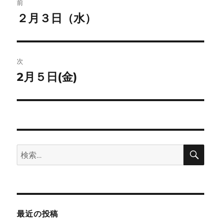
ト
前
稿
２月３日（水）
前
の
ナ
投
ビ
稿:
次
ゲ
2月５日(金)
次
の
ー
投
シ
稿:
ョ
検
検
索
ン
索:
最近の投稿