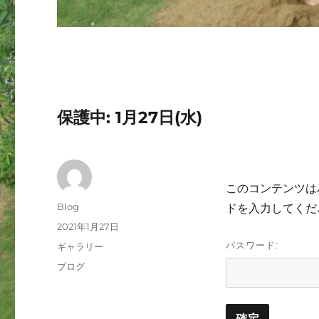
保護中: 1月27日(水)
このコンテンツは
投
Blog
ドを入力してくだ
稿
投
2021年1月27日
者
稿
パスワード:
フ
ギャラリー
日:
ォ
カ
ブログ
ー
テ
マ
ゴ
ッ
リ