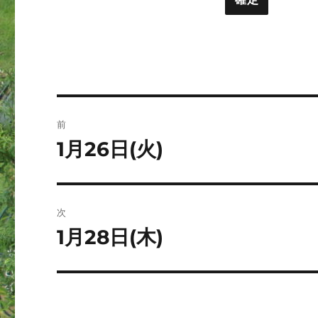
ト
ー
投
前
稿
1月26日(火)
前
の
ナ
投
ビ
稿:
次
ゲ
1月28日(木)
次
の
ー
投
シ
稿: