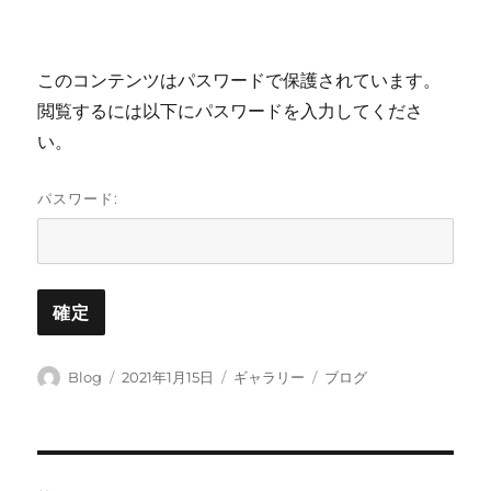
このコンテンツはパスワードで保護されています。
閲覧するには以下にパスワードを入力してくださ
い。
パスワード:
投
投
フ
カ
Blog
2021年1月15日
ギャラリー
ブログ
稿
稿
ォ
テ
者
日:
ー
ゴ
マ
リ
ッ
ー
投