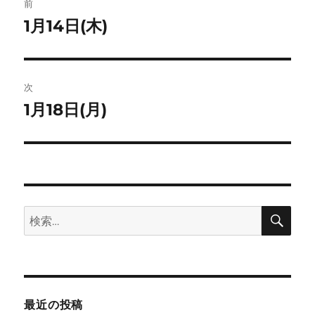
ト
前
稿
1月14日(木)
前
の
ナ
投
ビ
稿:
次
ゲ
1月18日(月)
次
の
ー
投
シ
稿:
ョ
検
検
索
ン
索:
最近の投稿