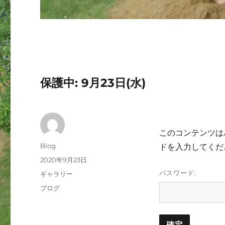
保護中: 9月23日(水)
このコンテンツは
投
Blog
ドを入力してくだ
稿
投
2020年9月23日
者
稿
パスワード:
フ
ギャラリー
日:
ォ
カ
ブログ
ー
テ
マ
ゴ
ッ
リ