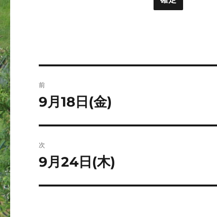
ト
ー
投
前
稿
9月18日(金)
前
の
ナ
投
ビ
稿:
次
ゲ
9月24日(木)
次
の
ー
投
シ
稿: