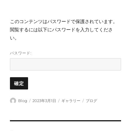
このコンテンツはパスワードで保護されています。
閲覧するには以下にパスワードを入力してくださ
い。
パスワード:
投
投
フ
カ
Blog
2023年3月1日
ギャラリー
ブログ
稿
稿
ォ
テ
者
日:
ー
ゴ
マ
リ
ッ
ー
投