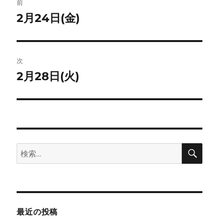
ト
前
稿
2月24日(金)
前
の
ナ
投
ビ
稿:
次
ゲ
2月28日(火)
次
の
ー
投
シ
稿:
ョ
検
検
索
ン
索:
最近の投稿