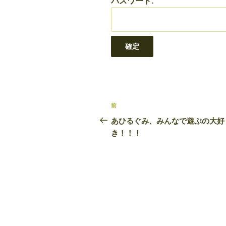
パスワード:
投
前
前
稿
の
あひるぐみ、みんなで遊ぶの大好
投
き！！！
ナ
稿
ビ
ゲ
ー
シ