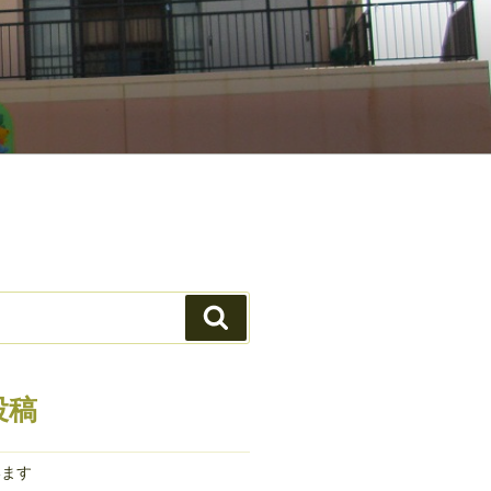
検
索
投稿
います