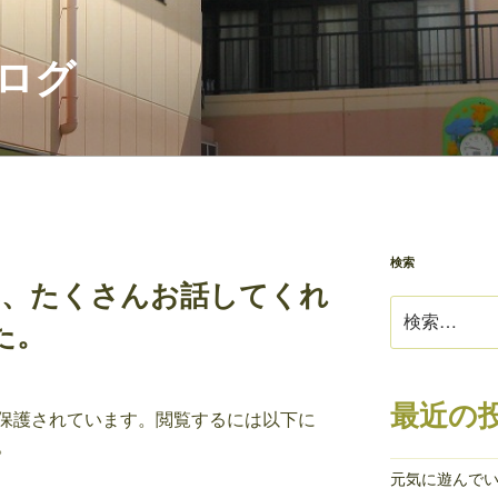
ログ
検索
み、たくさんお話してくれ
検
た。
索:
最近の
保護されています。閲覧するには以下に
。
元気に遊んで