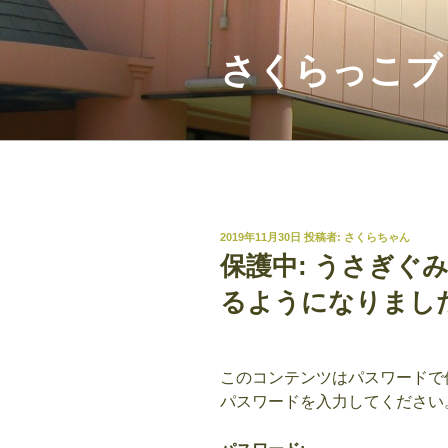
コ
ン
テ
さくらっこブ
ン
ツ
へ
ス
キ
ッ
プ
投
2019年11月30日
投稿者:
さくらちゃん
稿
保護中: うさぎぐ
日:
るようになりまし
このコンテンツはパスワードで
パスワードを入力してください