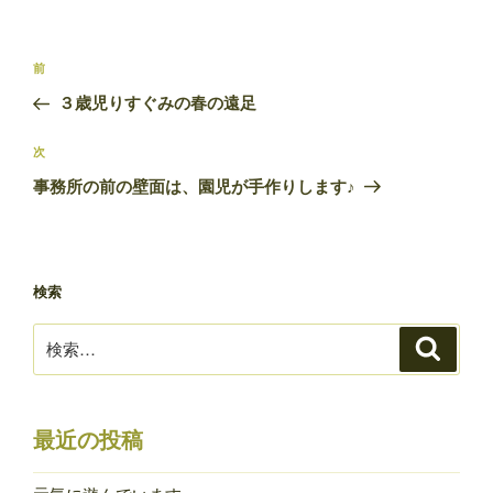
投
前
前
稿
の
３歳児りすぐみの春の遠足
ナ
投
ビ
稿
次
次
ゲ
の
事務所の前の壁面は、園児が手作りします♪
投
ー
稿
シ
ョ
検索
ン
検
検
索
索:
最近の投稿