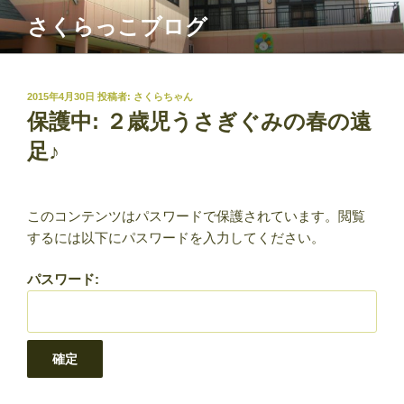
コ
さくらっこブログ
ン
テ
ン
ツ
投
2015年4月30日
投稿者:
さくらちゃん
稿
保護中: ２歳児うさぎぐみの春の遠
へ
日:
ス
足♪
キ
ッ
プ
このコンテンツはパスワードで保護されています。閲覧
するには以下にパスワードを入力してください。
パスワード: